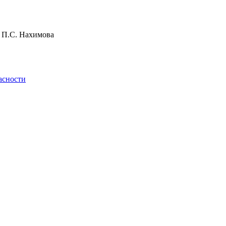
и П.С. Нахимова
асности