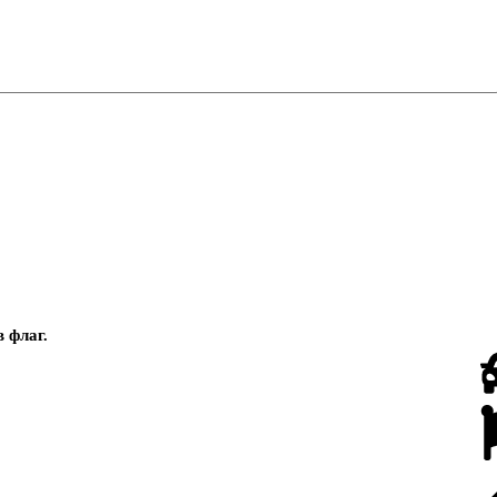
в
флаг
.