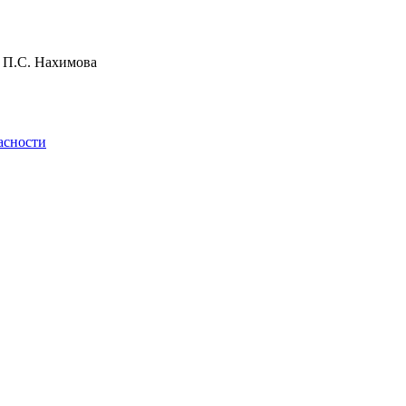
и П.С. Нахимова
асности