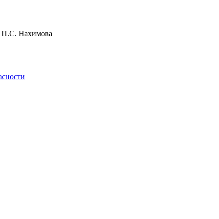
и П.С. Нахимова
асности