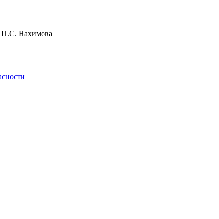
и П.С. Нахимова
асности