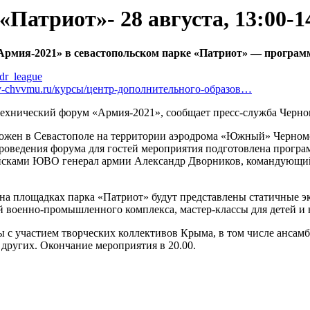
Патриот»- 28 августа, 13:00-1
Армия-2021» в севастопольском парке «Патриот» — програм
rdr_league
sev-chvvmu.ru/курсы/центр-дополнительного-образов…
технический форум «Армия-2021», сообщает пресс-служба Черно
ожен в Севастополе на территории аэродрома «Южный» Черномор
роведения форума для гостей мероприятия подготовлена прогр
йсками ЮВО генерал армии Александр Дворников, командующий
 на площадках парка «Патриот» будут представлены статичные э
 военно-промышленного комплекса, мастер-классы для детей и 
 с участием творческих коллективов Крыма, в том числе ансамб
других. Окончание мероприятия в 20.00.