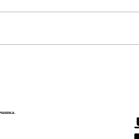
чашка
.