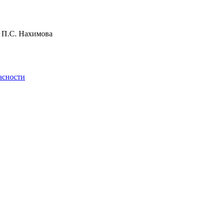
и П.С. Нахимова
асности