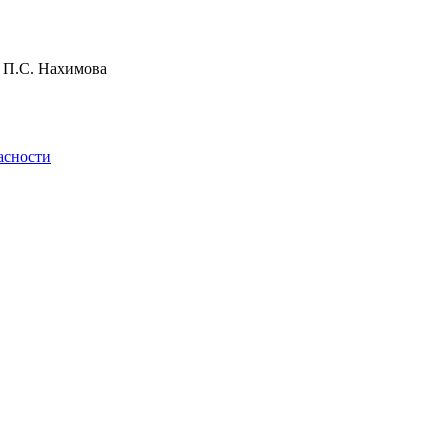
и П.С. Нахимова
асности