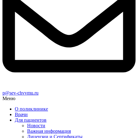
p@sev-chvvmu.ru
Меню
О поликлинике
Врачи
Для пациентов
Новости
Важная информация
Лицензии и Сертификаты