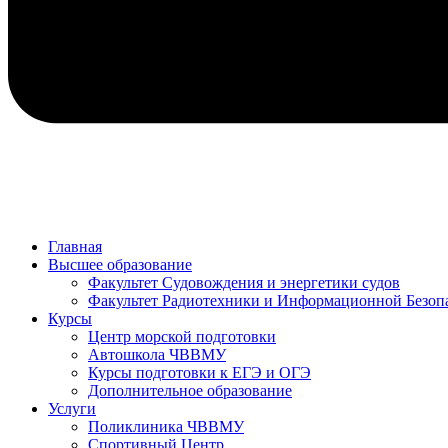
Главная
Высшее образование
Факультет Судовождения и энергетики судов
Факультет Радиотехники и Информационной Безоп
Курсы
Центр морской подготовки
Автошкола ЧВВМУ
Курсы подготовки к ЕГЭ и ОГЭ
Дополнительное образование
Услуги
Поликлиника ЧВВМУ
Спортивный Центр