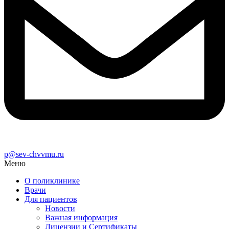
p@sev-chvvmu.ru
Меню
О поликлинике
Врачи
Для пациентов
Новости
Важная информация
Лицензии и Сертификаты