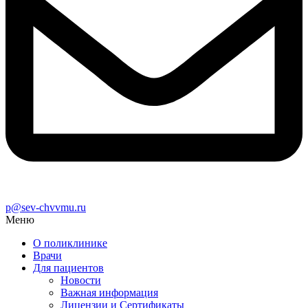
p@sev-chvvmu.ru
Меню
О поликлинике
Врачи
Для пациентов
Новости
Важная информация
Лицензии и Сертификаты