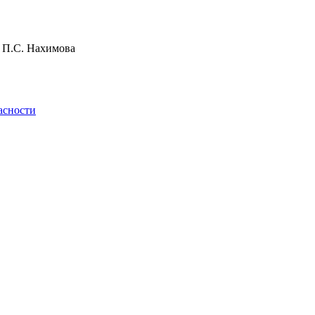
и П.С. Нахимова
асности