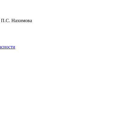
и П.С. Нахимова
асности