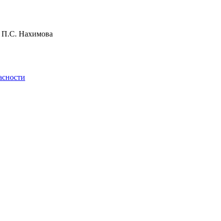
и П.С. Нахимова
асности