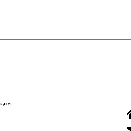
в
дом
.