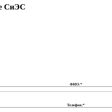
ие СиЭС
ФИО:*
Телефон:*