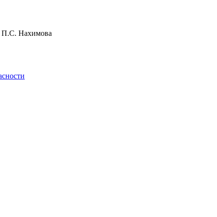
и П.С. Нахимова
асности