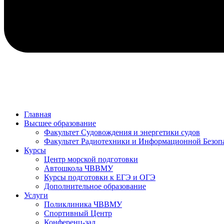
Главная
Высшее образование
Факультет Судовождения и энергетики судов
Факультет Радиотехники и Информационной Безоп
Курсы
Центр морской подготовки
Автошкола ЧВВМУ
Курсы подготовки к ЕГЭ и ОГЭ
Дополнительное образование
Услуги
Поликлиника ЧВВМУ
Спортивный Центр
Конференц-зал