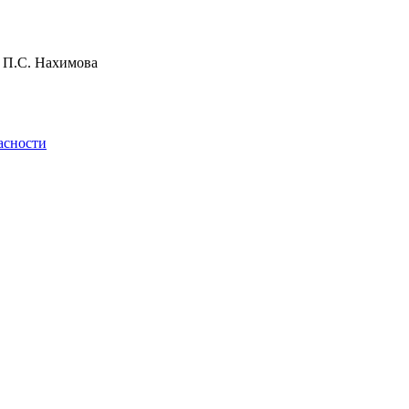
и П.С. Нахимова
асности